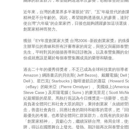
團隊的群策群力，希望能夠透過本次參賽，彰顯泰豐經營團
近年來，台灣的產業界多半著眼於”四”、”五”年級世代的創
精神是不分年齡的。因此，希望能夠透過個人的參賽，達到”
使台灣”六年級”的企業家們，日後也能夠踴躍參加這項選拔
創業家精神而努力。
獲頒『EY年度創業家大獎 台灣2006 -新銳創業家獎』的
主辦單位的青睞和所有評審專家的肯定，與慈父與嚴師泰豐
先生，平時對其的循循善導和諄諄教誨，以及泰豐集團的全
份成就應該是屬於每個泰豐集團成員的榮譽和驕傲。
過去二十年的優秀得獎者，不乏已成為全球科技業的領導者，
Amazon ) 綱路書店的貝佐斯( Jeff Bezos)、戴爾電腦( Dell )
Dell )、星巴克( Starbucks ) 咖啡連鎖店的蕭茲（Howard 
（eBay）的歐米亞（Pierre Omidyar）、美國線上(America O
Steve Case ) 及昇陽電腦 ( Suns ) 的麥克里尼 ( Scott Mc
紀最耀眼的星星。馬執行長認為今日獲獎是一項榮譽，也是
肩負著全體同仁和社會大眾的期許，秉持創業家「永續經營
念，善盡社會責任，回應社會的期待和顧客的需求，把『回
最優先的考量。也希望全體同仁群策群力，在既有的良好基
「創業家精神」、貢獻心力，繼續深耕台灣、佈局全球，使
牌，得以在國際舞台上發光、發熱。期許能再次與泰豐全體