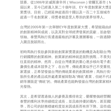
競賽。從1986年於威斯康辛州 ( Wisconsin ) 密爾瓦基市 ( M
屆以來，至今已經邁入第二十個年頭。EY 年度創業家大獎
業獎項。目前，已經延伸超過四十國以及一百二十五個城市
超過一千名創業家，得獎者都是受人尊崇的業界領導人。
台灣於2005年第一次舉辦EY年度創業家大獎，希望能藉由
的創新精神與成就，以及其對全球經濟發展的貢獻，並啟發
領袖。泰豐馬執行長通過嚴格的評審及層層審核，一路過關
入圍且脫穎而出。
初時馬執行長欲參與新銳創業家獎選拔的動機是為彰顯台灣
行銷國際的創業精神。創業家的精神就是面對挑戰，不畏失
往直前的精神。然而，自從台灣產業的重心逐步移向電子產
廉價生產成本競爭之下，在台灣，傳統產業似乎已不受重視
家選拔，正希望發揚台灣的傳統業者的創業精神；馬執行長
胎所生產的產品或所處產業被歸類為”傳統”產業，但絕不代
銷等層面是”傳統”的。傳統產業也能夠發揚台灣的創業家精
光發熱。
其次，是希望透過個人的參賽及獲得肯定，榮耀整個經營團隊
泰豐的獲利水準持續穏定成長，並且維持優於國內，甚至國
準，而公司的財務穩健程度並未因成長而有所下降。這些成