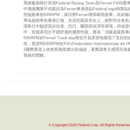
飛達輪胎執行長偕Federal Racing Team及Ferrari F4
中飛達團隊不但親自為Ferrari車身裝貼Federal logo
性能跑車胎595RPM，成功替Ferrari增添吸睛效果。此
專為超跑車款量身訂做，在其性能及安全上，絕對符合各款
環島行中驗證其於街道、烈日、驟雨與泥濘等環境，抑或是時
中，皆能表現出平穩舒適的優異性能，實為「頂級超級跑車
595RPM於Ferrari Track day裡也不負眾望地展現了
性，更證明595RPM於FIA (Federation Internationale de l’A
2國際賽道上依然有相當傑出的成績，著實讓車主感受到凌
致操控體驗。
© Copyright 2026 Federal Corp. All Rights Reserve