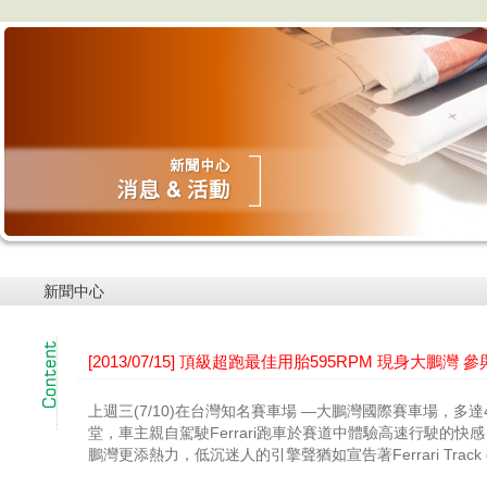
新聞中心
[2013/07/15] 頂級超跑最佳用胎595RPM 現身大鵬灣 參與
上週三(7/10)在台灣知名賽車場 —大鵬灣國際賽車場，多達40
堂，車主親自駕駛Ferrari跑車於賽道中體驗高速行駛的快
鵬灣更添熱力，低沉迷人的引擎聲猶如宣告著Ferrari Track