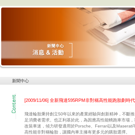
新聞中心
[2009/11/06] 全新飛達595RPM非對稱高性能跑胎劃
飛達輪胎秉持創立50年以來的產業經驗與創新精神，不斷
足消費者需求。也正利基於此，為因應高性能轎跑車市場，
改裝車迷，傾力研發適用於Porsche、Ferrari以及Maserat
高性能非對稱輪胎，讓國內車主擁有更多元的購胎選擇。