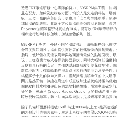
透過FRT飛達研發中心團隊的努力，595RPM集工藝、技
且在配方、胎紋及結構各方面，均投入最先進的科技，堪稱
馭」三位一體的完美組合，更實現「安全與性能並重」的終
稱輪胎的新典範。此款全方位輪胎由高強度胎唇鋼絲、高強
Polyester胎體等精密材質組合而成，能有效抑制環帶端
輛疾速行駛時降低胎噪，加強整體的均一性。
595RPM針對內、外側不同的胎紋設計，讓輪胎在強化操
舒適度與靜肅性，進而提供駕駛者的輕鬆暢快的操駕樂趣。
胎塊，使胎體在高速攻彎時與地面擁有最佳的貼地面積，形
現，以從容應付各式各樣的路面起伏，同時大幅降低偏磨耗
反應和直行時的安定；內側則以細部胎紋切割花紋剛性，兼
散接地壓力，確保輪胎在濕滑路況巡行的抓地力及安全性。
結構賦予十足的側向支撐力，搭配擔綱循跡重任的中央肋條
間的路感回饋，無論在彎道中或直線加速後仍維持極為穩定
四條縱向排水槽引導出色的濕地制動性能，增添車主破水前
提的是，鼻緣角 (Sloped Radius Gradient) 的特殊
時改變噪音頻率，防止胎面異常磨損，是飛達專業製胎實力
除了具備胎面磨耗指數160和時速300km以上之Y級高速巡航
的外觀設計也獨具風格，主溝上所標示的專屬LOGO符合時