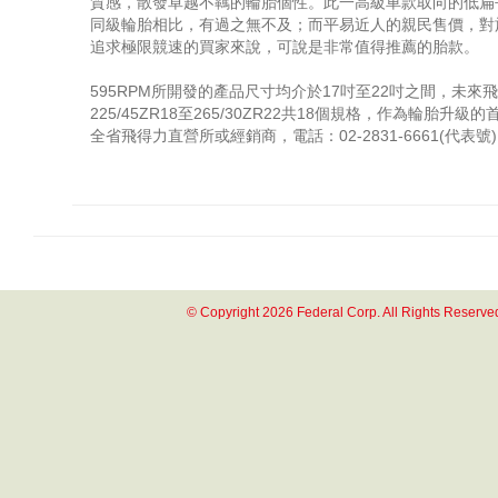
質感，散發卓越不羈的輪胎個性。此一高級車款取向的低扁
同級輪胎相比，有過之無不及；而平易近人的親民售價，對
追求極限競速的買家來說，可說是非常值得推薦的胎款。
595RPM所開發的產品尺寸均介於17吋至22吋之間，未來
225/45ZR18至265/30ZR22共18個規格，作為輪胎升
全省飛得力直營所或經銷商，電話：02-2831-6661(代表號
© Copyright 2026 Federal Corp. All Rights Reserve