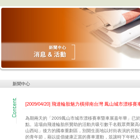
新聞中心
[2009/04/20] 飛達輪胎魅力橫掃南台灣 鳳山城市漂移
為期兩天的「2009鳳山市城市漂移賽車暨車展嘉年華」已
點。這場由飛達輪胎所贊助的活動共吸引數千名觀眾齊聚高雄
山西站」後方的國泰重劃區，別開生面地以封街表演的另類
的青年節，藉以提倡健康正當的賽車運動，並讓時下年輕人