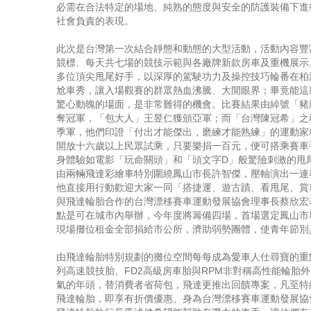
必需在合法特定的場地、純熟的態度與安全的防護裝備下進
社會負責的表現。
此次是台灣第一次結合靜態和動態的大型活動，活動內容豐
競標、每天共七場的競技示範與各廠牌新款房車及重機展示
多位頂尖甩尾好手，以深厚的駕駛功力及操控技巧輪番在柏
尬車秀，讓入場觀賽的群眾熱血沸騰、大開眼界；畢竟能這
驚心動魄的場面，是非常難得的機會。比賽結果由綽號「豬
奪冠軍，「包大人」王昱仁獲頒亞軍；而「台灣陳冠希」之
季軍，他們印證「付出才能傑出，磨練才能熟練」的運動家
開放十六歲以上民眾試乘，只要樂捐一百元，便可搭乘賽車
身體驗如電影「玩命關頭」和「頭文字D」般驚險刺激的甩
由兩輛飛達彩繪車特別圍繞鳳山市長許智傑，壓軸演出一連
他直接用行動歡迎大家一同「搭捷運、遊古蹟、看甩尾、賞
與飛達輪胎合作的台灣漂移賽車運動發展協會理事長蔡欣宏
點是可在城市內舉辦，今年度將籌備四場，首場選定鳳山市
現場攤位租金全部捐給市公所，濟助弱勢團體，使青年節別
由飛達輪胎特別規劃的攤位空間每每成為愛車人仕尋寶的重點
列高速競技胎、FD2高級房車胎與RPM非對稱高性能輪胎
氣的年頭，替消費者省荷包，飛達更推出回饋專案，凡至特
飛達輪胎，即享有折價優惠。身為台灣漂移賽車運動發展協